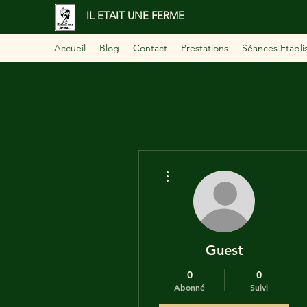
IL ETAIT UNE FERME
Accueil
Blog
Contact
Prestations
Séances Etabl
Plus d'actions
Guest
0
0
Abonné
Suivi