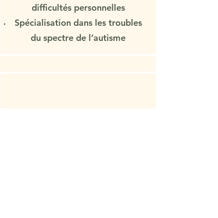
difficultés personnelles
Spécialisation dans les troubles
du spectre de l’autisme
ATELIERS JEUNES POUSSES
Détails
Ateliers d'éveil, de découvertes et
d'apprentissages au contact des
animaux et de la nature