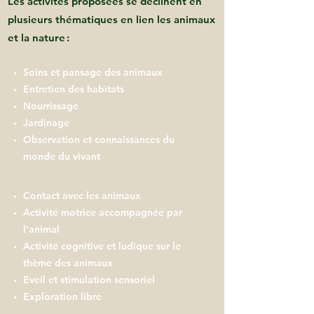
Les activités proposées se déclinent en
plusieurs thématiques en lien les animaux
et la nature :
Soins et pansage des animaux
Entretien des habitats
Nourrissage
Jardinage
Observation et connaissances du
monde du vivant
Contact avec les animaux
Activité motrice accompagnée par
l'animal
Activité cognitive et ludique sur le
thème des animaux
Eveil et stimulation sensoriel
Exploration libre