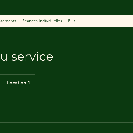
issements
Séances Individuelles
Plus
 service
Location 1