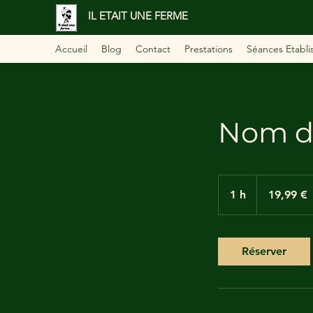
IL ETAIT UNE FERME
Accueil
Blog
Contact
Prestations
Séances Etabl
Nom du
19,99
euros
1 h
1
19,99 €
Réserver